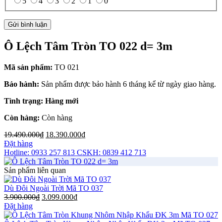
5
4
3
2
1
0
Ô Lệch Tâm Tròn TO 022 d= 3m
Mã sản phẩm:
TO 021
Bảo hành:
Sản phẩm được bảo hành 6 tháng kể từ ngày giao hàng.
Tình trạng: Hàng mới
Còn hàng:
Còn hàng
19.490.000
₫
18.390.000
₫
Đặt hàng
Hotline: 0933 257 813
CSKH: 0839 412 713
Sản phẩm liên quan
Dù Đôi Ngoài Trời Mã TO 037
3.900.000
₫
3.099.000
₫
Đặt hàng