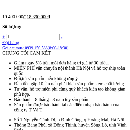
19.490.000
₫
18.390.000
₫
Số lượng:
+
-
Đặt hàng
Gọi đặt mua:
0939 150 588
(8:00-18:30)
CHÚNG TÔI CAM KẾT
Giảm ngay 5% trên mỗi đơn hàng trị giá từ 30 triệu.
MIỄN PHÍ vận chuyển nội thành Hà Nội và hỗ trợ ship toàn
quốc
Đổi,trả sản phẩm nếu không ưng ý
Đền tiền gấp 10 lần nếu phát hiện sản phẩm kém chất lượng
Tư vấn, hỗ trợ miễn phí cùng quý khách kiến tạo không gian
phù hợp.
Bảo hành 18 tháng - 3 năm tùy sản phẩm
Sản phẩm được bảo hành tại các điểm nhận bảo hành của
công ty T Và T
Số 1 Nguyễn Cảnh Dị, p.Định Công, q.Hoàng Mai, Hà Nội
Thông Bằng Phú, xã Đồng Thịnh, huyện Sông Lô, tỉnh Vĩnh