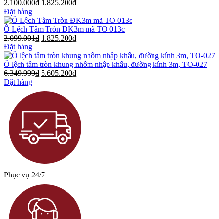
2.100.000
₫
1.825.200
₫
Đặt hàng
Ô Lệch Tâm Tròn ĐK3m mã TO 013c
2.099.001
₫
1.825.200
₫
Đặt hàng
Ô lệch tâm tròn khung nhôm nhập khẩu, đường kính 3m, TO-027
6.349.999
₫
5.605.200
₫
Đặt hàng
Phục vụ 24/7