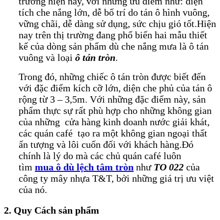
trường hiện nay, với những ưu điểm như: diện
tích che nắng lớn, dễ bố trí do tán ô hình vuông,
vững chãi, dễ dàng sử dụng, sức chịu gió tốt.Hiện
nay trên thị trường đang phổ biến hai mẫu thiết
kế của dòng sản phẩm dù che nắng mưa là ô tán
vuông và loại
ô tán tròn
.
Trong đó, những chiếc ô tán tròn được biết đến
với đặc điểm kích cỡ lớn, diện che phủ của tán ô
rộng từ 3 – 3,5m. Với những đặc điểm này, sản
phẩm thực sự rất phù hợp cho những không gian
của những cửa hàng kinh doanh nước giải khát,
các quán café tạo ra một không gian ngoại thất
ấn tượng và lôi cuốn đối với khách hàng.Đó
chính là lý do mà các chủ quán café luôn
tìm
mua ô dù lệch tâm tròn
như
TO 022
của
công ty mây nhựa T&T, bởi những giá trị ưu việt
của nó.
2. Quy Cách sản phẩm