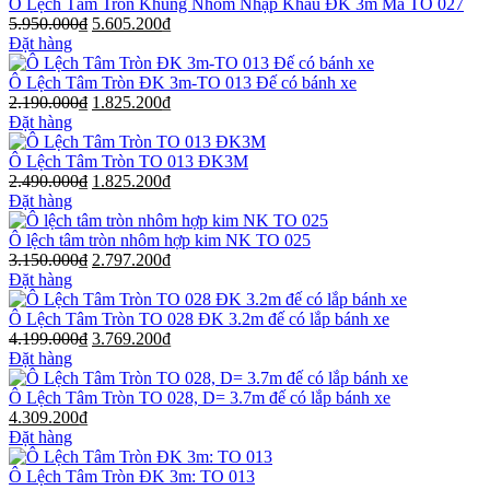
Ô Lệch Tâm Tròn Khung Nhôm Nhập Khẩu ĐK 3m Mã TO 027
5.950.000
₫
5.605.200
₫
Đặt hàng
Ô Lệch Tâm Tròn ĐK 3m-TO 013 Đế có bánh xe
2.190.000
₫
1.825.200
₫
Đặt hàng
Ô Lệch Tâm Tròn TO 013 ĐK3M
2.490.000
₫
1.825.200
₫
Đặt hàng
Ô lệch tâm tròn nhôm hợp kim NK TO 025
3.150.000
₫
2.797.200
₫
Đặt hàng
Ô Lệch Tâm Tròn TO 028 ĐK 3.2m đế có lắp bánh xe
4.199.000
₫
3.769.200
₫
Đặt hàng
Ô Lệch Tâm Tròn TO 028, D= 3.7m đế có lắp bánh xe
4.309.200
₫
Đặt hàng
Ô Lệch Tâm Tròn ĐK 3m: TO 013