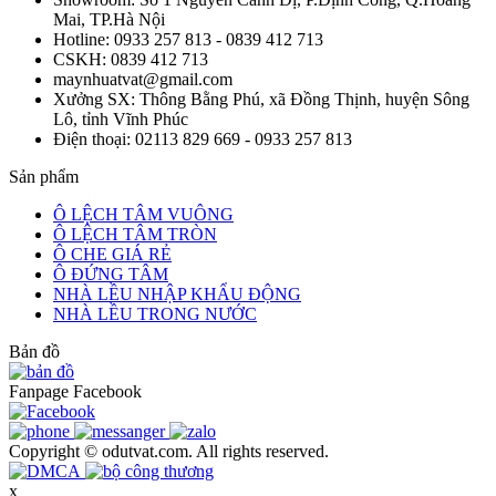
Mai, TP.Hà Nội
Hotline: 0933 257 813 - 0839 412 713
CSKH: 0839 412 713
maynhuatvat@gmail.com
Xưởng SX: Thông Bằng Phú, xã Đồng Thịnh, huyện Sông
Lô, tỉnh Vĩnh Phúc
Điện thoại: 02113 829 669 - 0933 257 813
Sản phẩm
Ô LỆCH TÂM VUÔNG
Ô LỆCH TÂM TRÒN
Ô CHE GIÁ RẺ
Ô ĐỨNG TÂM
NHÀ LỀU NHẬP KHẨU ĐỘNG
NHÀ LỀU TRONG NƯỚC
Bản đồ
Fanpage Facebook
Copyright © odutvat.com. All rights reserved.
x