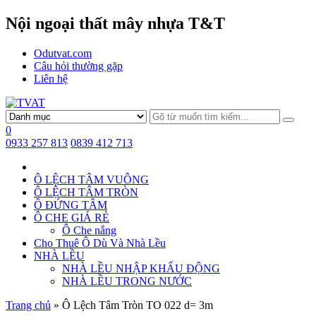
Nội ngoại thất mây nhựa T&T
Odutvat.com
Câu hỏi thường gặp
Liên hệ
0
0933 257 813
0839 412 713
Ô LỆCH TÂM VUÔNG
Ô LỆCH TÂM TRÒN
Ô ĐỨNG TÂM
Ô CHE GIÁ RẺ
Ô Che nắng
Cho Thuê Ô Dù Và Nhà Lều
NHÀ LỀU
NHÀ LỀU NHẬP KHẨU ĐỘNG
NHÀ LỀU TRONG NƯỚC
Trang chủ
»
Ô Lệch Tâm Tròn TO 022 d= 3m