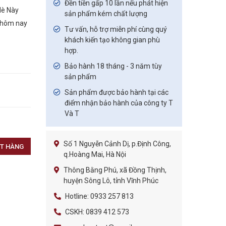
Đền tiền gấp 10 lần nếu phát hiện
Hè Này
sản phẩm kém chất lượng
y hôm nay
Tư vấn, hỗ trợ miễn phí cùng quý
khách kiến tạo không gian phù
hợp.
Bảo hành 18 tháng - 3 năm tùy
sản phẩm
Sản phẩm được bảo hành tại các
điểm nhận bảo hành của công ty T
Và T
Số 1 Nguyễn Cảnh Dị, p.Định Công,
T HÀNG
q.Hoàng Mai, Hà Nội
Thông Bằng Phú, xã Đồng Thịnh,
huyện Sông Lô, tỉnh Vĩnh Phúc
Hotline: 0933 257 813
CSKH: 0839 412 573