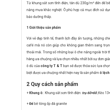
Từ khung sắt sơn tĩnh điện, tán dù 230g/m² đến đế bê t
nắng mưa khắc nghiệt. Ô phù hợp cả mục đích sử dụng
bảo dưỡng thấp.
1 Giới thiệu sản phẩm
Với vẻ đẹp tinh tế, thanh lịch đầy ấn tượng, những ch
café mà nó còn giúp cho không gian thêm sang trọn
thoải mái. Trong số những loại ô che nắng ngoài trời th
hàng ưa chuộng và lựa chọn nhiều nhất bởi sự đơn giản, h
ô dù của
công ty T & T
bạn sẽ được thỏa sức lựa chọn 
biệt được ưa chuộng nhất hiện nay là sản phẩm
ô lệch
2 Quy cách sản phẩm
+
Khung ô:
Khung sắt sơn tĩnh điện:
trụ 60×60
,Kèo 13×
+
Đế
bê tông ốp đá granite