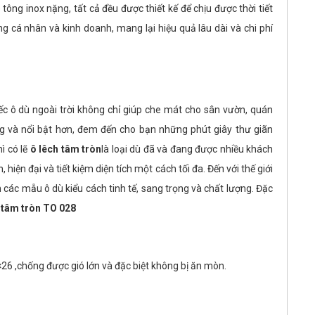
ông inox nặng, tất cả đều được thiết kế để chịu được thời tiết
 cá nhân và kinh doanh, mang lại hiệu quả lâu dài và chi phí
iếc ô dù ngoài trời không chỉ giúp che mát cho sân vườn, quán
g và nổi bật hơn, đem đến cho bạn những phút giây thư giãn
ì có lẽ
ô lêch tâm tròn
là loại dù đã và đang được nhiều khách
iện đại và tiết kiệm diện tích một cách tối đa. Đến với thế giới
các mẫu ô dù kiểu cách tinh tế, sang trọng và chất lượng. Đặc
 tâm tròn TO 028
26 ,chống được gió lớn và đặc biệt không bị ăn mòn.