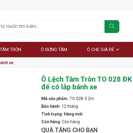
 TÂM TRÒN
Ô ĐỨNG TÂM
Ô CHE GIÁ RẺ
bánh xe
Ô Lệch Tâm Tròn TO 028 ĐK
đế có lắp bánh xe
Mã sản phẩm:
TO 028-3.2m
Bảo hành:
12 tháng
Tình trạng: Hàng mới
Còn hàng:
Còn hàng
QUÀ TẶNG CHO BẠN