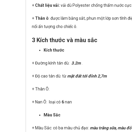
+
Chất liệu vải:
vải dù Polyester chống thấm nước cực t
+
Thân ô
: được làm bằng sắt, phun một lớp sơn tĩnh đ
nổi ấn tượng cho chiếc ô.
3 Kích thước và màu sắc
Kích thước
+ Đường kính tán dù:
3.2m
.
+ Độ cao tán dù: từ
mặt đất tới đỉnh 2,7m
+ Thân Ô:
+ Nan Ô: loại có
6
nan
Màu Sắc
+ Màu Sắc: có ba màu chủ đạo:
màu trắng sữa, màu đỏ