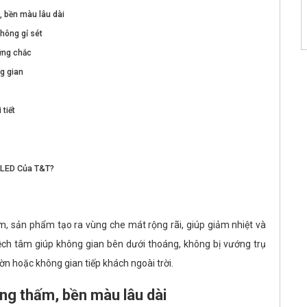
, bền màu lâu dài
không gỉ sét
vững chắc
g gian
 tiết
 LED Của T&T?
m, sản phẩm tạo ra vùng che mát rộng rãi, giúp giảm nhiệt và
lệch tâm giúp không gian bên dưới thoáng, không bị vướng trụ
ườn hoặc không gian tiếp khách ngoài trời.
ng thấm, bền màu lâu dài