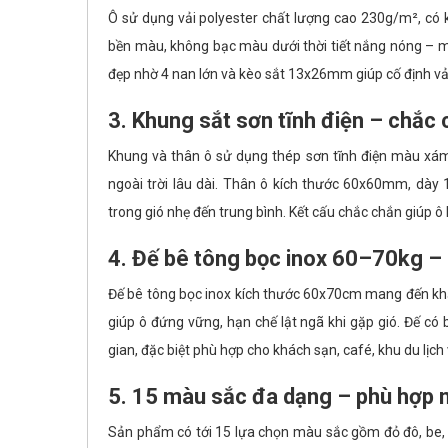
Ô sử dụng vải polyester chất lượng cao 230g/m², có 
bền màu, không bạc màu dưới thời tiết nắng nóng – m
đẹp nhờ 4 nan lớn và kèo sắt 13x26mm giúp cố định vả
3. Khung sắt sơn tĩnh điện – chắc 
Khung và thân ô sử dụng thép sơn tĩnh điện màu xám 
ngoài trời lâu dài. Thân ô kích thước 60x60mm, dà
trong gió nhẹ đến trung bình. Kết cấu chắc chắn giúp ô
4. Đế bê tông bọc inox 60–70kg –
Đế bê tông bọc inox kích thước 60x70cm mang đến khả
giúp ô đứng vững, hạn chế lật ngã khi gặp gió. Đế có
gian, đặc biệt phù hợp cho khách sạn, café, khu du lịch 
5. 15 màu sắc đa dạng – phù hợp 
Sản phẩm có tới 15 lựa chọn màu sắc gồm đỏ đô, be, n