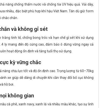
khả năng chống thấm nước và chống tia UV hiệu quả. Vải dày,
ưa nhiều, đặc biệt phù hợp khí hậu Việt Nam. Tán dù giữ form
i chắc chắn.
chắn và không gỉ sét
trắng tinh tế, chống bong tróc và hạn chế gỉ sét khi sử dụng
y 1.4 ly mang đến độ cứng cao, đảm bảo ô đứng vững ngay cả
 luôn hoạt động ổn định và tăng tuổi thọ sử dụng.
 cực kỳ vững chắc
 năng chịu lực tốt và độ ổn định cao. Trọng lượng từ 60–70kg
 bánh xe giúp dễ dàng di chuyển khi cần thay đổi bố cục không
và hồ bơi.
mọi không gian
âu cà phê, xanh navy, xanh lá và nhiều màu khác, tạo sự linh