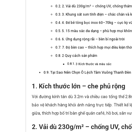
2. Vải dù 230g/m² – chống UV, chống thấm
3. Khung sắt sơn tĩnh điện – chắc chắn và 
4. Đế bê tông bọc inox 60–70kg – cực kỳ 
5. 15 màu sắc đa dạng – phù hợp mọi khôn
6. Ứng dụng rộng rãi – bền bỉ ngoài trời
7. Độ bền cao – thích hợp mọi điều kiện thời
2 Quy cách sản phẩm
3 Kích thước và màu sắc
Tại Sao Nên Chọn Ô Lệch Tâm Vuông Thanh Đèn
1. Kích thước lớn – che phủ rộng
Với đường kính tán dù 3.2m và chiều cao tổng thể 2.8
bảo vệ khách hàng khỏi ánh nắng trực tiếp. Thiết kế 
giữa, thích hợp bố trí bàn ghế quán café, hồ bơi, sân v
2. Vải dù 230g/m² – chống UV, chố