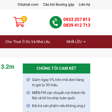
Odutvat.com
Câu hỏi thường gặp
Liên hệ
0
0933 257 813
0839 412 713
Cho Thuê Ô Dù Và Nhà Lều
NHÀ LỀU
 3.2m
CHÚNG TÔI CAM KẾT
Giảm ngay 5% trên mỗi đơn hàng
trị giá từ 30 triệu.
MIỄN PHÍ vận chuyển nội thành Hà
Nội và hỗ trợ ship toàn quốc
Đổi,trả sản phẩm nếu không ưng ý