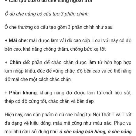
– Cấu tạo của ô dù che nắng ngoài trời
Ô dù che nắng có cấu tạo 3 phần chính
Ô che thường có cấu tạo gồm 3 phần chính như sau:
+ Mái che:
mái được làm vải dù cao cấp. Loại vải này có độ
bền cao, khả năng chống thấm, chống bức xạ tốt.
+ Chân đế:
phần đế chắc chắn được làm từ hỗn hợp hợp
kim nhập khẩu, đúc đế vững chắc, độ bền cao và có thể nâng
đỡ mái che một cách chắc chắn.
+
Phần khung:
khung nâng đỡ được làm từ chất liệu sắt,
thép có độ cứng tốt, chắc chắn và bền đẹp.
Hiện nay, các sản phẩm ô dù che nắng tại Nội Thất T và T rất
đa dạng về kiểu dáng, mẫu mã cũng như màu sắc. Phục vụ
mọi nhu cầu sử dụng như
ô che nắng bán hàng
,
ô che nắng