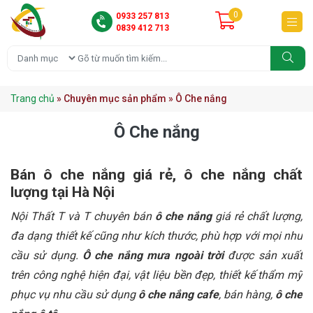
0
0933 257 813
0839 412 713
Ô Che nắng
NHÀ LỀU NHẬP KHẨU ĐỘNG
NHÀ LỀU TRONG NƯỚC
Trang chủ
»
Chuyên mục sản phẩm
»
Ô Che nắng
Ô Che nắng
Bán ô che nắng giá rẻ, ô che nắng chất
lượng tại Hà Nội
Nội Thất T và T chuyên bán
ô che nắng
giá rẻ chất lượng,
đa dạng thiết kế cũng như kích thước, phù hợp với mọi nhu
cầu sử dụng.
Ô che nắng mưa ngoài trời
được sản xuất
trên công nghệ hiện đại, vật liệu bền đẹp, thiết kế thẩm mỹ
phục vụ nhu cầu sử dụng
ô che nắng cafe
, bán hàng,
ô che