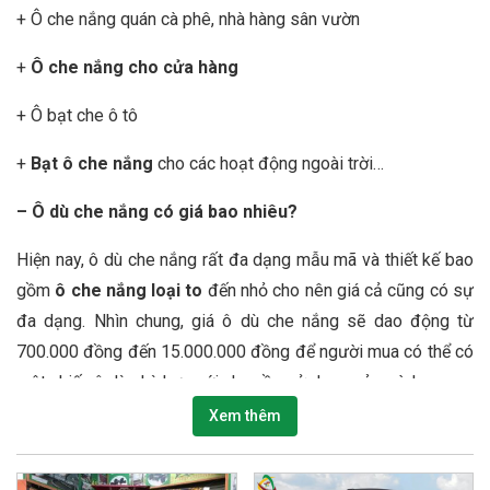
+ Ô che nắng quán cà phê, nhà hàng sân vườn
+
Ô che nắng cho cửa hàng
+ Ô bạt che ô tô
+
Bạt ô che nắng
cho các hoạt động ngoài trời…
– Ô dù che nắng có giá bao nhiêu?
Hiện nay, ô dù che nắng rất đa dạng mẫu mã và thiết kế bao
gồm
ô che nắng loại to
đến nhỏ cho nên giá cả cũng có sự
đa dạng. Nhìn chung, giá ô dù che nắng sẽ dao động từ
700.000 đồng đến 15.000.000 đồng để người mua có thể có
một chiếc ô dù phù hợp với nhu cầu sử dụng của mình.
Xem thêm
– Đơn vị làm ô dù giá rẻ Hà Nội
Hiện nay, có hàng trăm đơn vị cung cấp sản phẩm ô dù,
ô