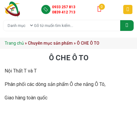
0
0933 257 813
0839 412 713
Ô Che nắng
NHÀ LỀU NHẬP KHẨU ĐỘNG
NHÀ LỀU TRONG NƯỚC
Trang chủ
»
Chuyên mục sản phẩm
»
Ô CHE Ô TO
Ô CHE Ô TO
Nội Thất T và T
Phân phối các dòng sản phẩm Ô che nắng Ô Tô,
Giao hàng toàn quốc