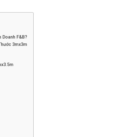
nh Doanh F&B?
 Thước 3mx3m
mx3.5m