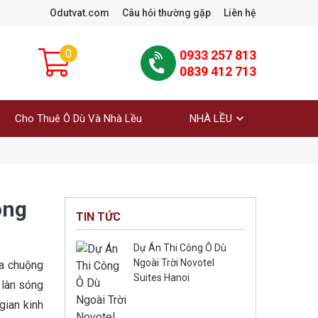
Odutvat.com
Câu hỏi thường gặp
Liên hệ
0
0933 257 813
0839 412 713
Cho Thuê Ô Dù Và Nhà Lều
NHÀ LỀU
ông
TIN TỨC
Dự Án Thi Công Ô Dù
Ngoài Trời Novotel
ưa chuộng
Suites Hanoi
 làn sóng
gian kinh