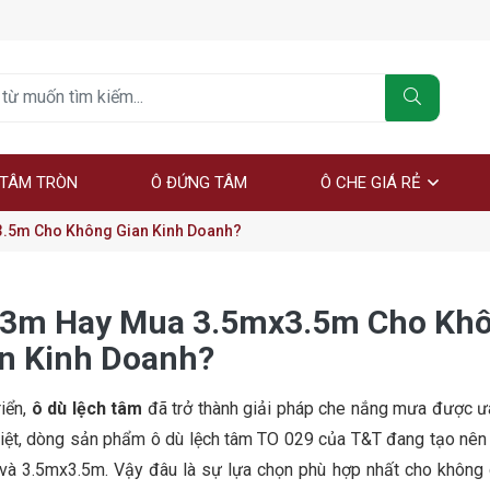
 TÂM TRÒN
Ô ĐỨNG TÂM
Ô CHE GIÁ RẺ
.5m Cho Không Gian Kinh Doanh?
x3m Hay Mua 3.5mx3.5m Cho Kh
n Kinh Doanh?
riển,
ô dù lệch tâm
đã trở thành giải pháp che nắng mưa được 
 biệt, dòng sản phẩm ô dù lệch tâm TO 029 của T&T đang tạo nên
 và 3.5mx3.5m. Vậy đâu là sự lựa chọn phù hợp nhất cho không 