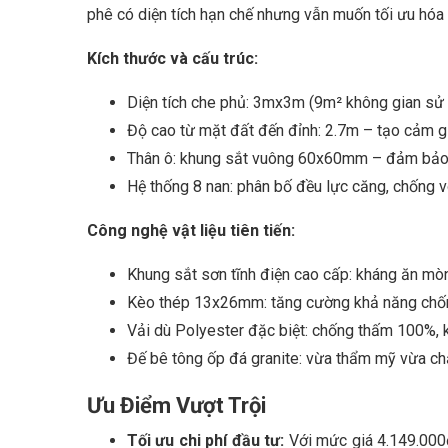
phê có diện tích hạn chế nhưng vẫn muốn tối ưu hóa 
Kích thước và cấu trúc:
Diện tích che phủ: 3mx3m (9m² không gian sử
Độ cao từ mặt đất đến đỉnh: 2.7m – tạo cảm g
Thân ô: khung sắt vuông 60x60mm – đảm bảo 
Hệ thống 8 nan: phân bố đều lực căng, chống 
Công nghệ vật liệu tiên tiến:
Khung sắt sơn tĩnh điện cao cấp: kháng ăn mòn
Kèo thép 13x26mm: tăng cường khả năng chố
Vải dù Polyester đặc biệt: chống thấm 100%,
Đế bê tông ốp đá granite: vừa thẩm mỹ vừa c
Ưu Điểm Vượt Trội
Tối ưu chi phí đầu tư:
Với mức giá 4.149.000đ