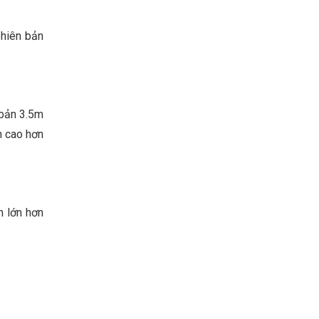
phiên bản
 bản 3.5m
n cao hơn
n lớn hơn