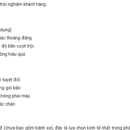
trải nghiệm khách hàng.
 dụng)
iác thoáng đãng
độ bền vượt trội
võng hiệu quả
 tuyệt đối
ng gió bão
 không phai màu
hắc chắn
 (chưa bao gồm bánh xe), đây là lựa chọn kinh tế nhất trong p