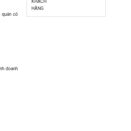
c quán có
inh doanh