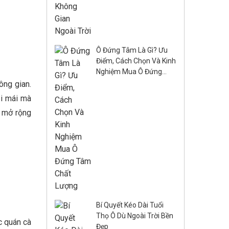
Ô Đứng Tâm Là Gì? Ưu
Điểm, Cách Chọn Và Kinh
Nghiệm Mua Ô Đứng
Tâm Chất Lượng
ông gian.
ải mái mà
c mở rộng
Bí Quyết Kéo Dài Tuổi
Thọ Ô Dù Ngoài Trời Bền
c quán cà
Đẹp