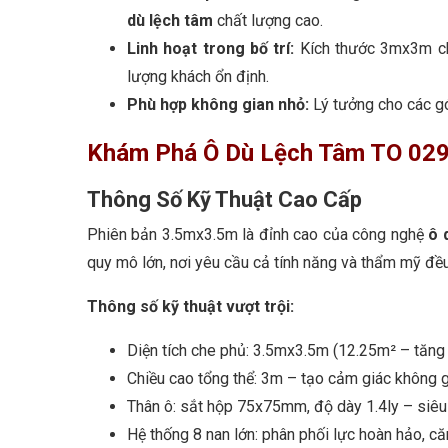
dù lệch tâm
chất lượng cao.
Linh hoạt trong bố trí:
Kích thước 3mx3m cho
lượng khách ổn định.
Phù hợp không gian nhỏ:
Lý tưởng cho các gó
Khám Phá Ô Dù Lệch Tâm TO 029
Thông Số Kỹ Thuật Cao Cấp
Phiên bản 3.5mx3.5m là đỉnh cao của công nghệ
ô 
quy mô lớn, nơi yêu cầu cả tính năng và thẩm mỹ đề
Thông số kỹ thuật vượt trội:
Diện tích che phủ: 3.5mx3.5m (12.25m² – tăng
Chiều cao tổng thể: 3m – tạo cảm giác không g
Thân ô: sắt hộp 75x75mm, độ dày 1.4ly – siêu
Hệ thống 8 nan lớn: phân phối lực hoàn hảo, că